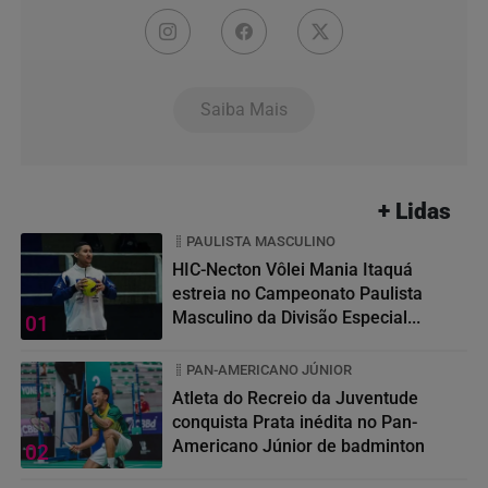
Saiba Mais
+ Lidas
PAULISTA MASCULINO
HIC-Necton Vôlei Mania Itaquá
estreia no Campeonato Paulista
Masculino da Divisão Especial...
01
PAN-AMERICANO JÚNIOR
Atleta do Recreio da Juventude
conquista Prata inédita no Pan-
Americano Júnior de badminton
02