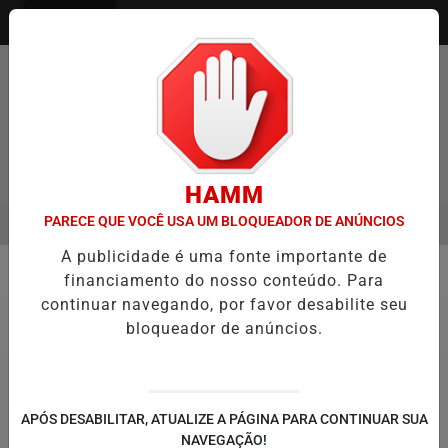
Entrar
Pesquisar Notícia
HAMM
PARECE QUE VOCÊ USA UM BLOQUEADOR DE ANÚNCIOS
MENU
ITAQUÁ ESTREIA NO CAMPEONATO PAULISTA MASCULINO DA DIVISÃO
A publicidade é uma fonte importante de
EM ALTA
financiamento do nosso conteúdo. Para
Tênis
continuar navegando, por favor desabilite seu
bloqueador de anúncios.
APÓS DESABILITAR, ATUALIZE A PÁGINA PARA CONTINUAR SUA
NAVEGAÇÃO!