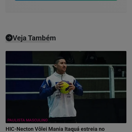
Veja Também
PAULISTA MASCULINO
HIC-Necton Vôlei Mania Itaquá estreia no