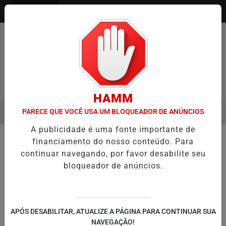
Entrar
Pesquisar Notícia
HAMM
PARECE QUE VOCÊ USA UM BLOQUEADOR DE ANÚNCIOS
MENU
IA ITAQUÁ ESTREIA NO CAMPEONATO PAULISTA MASCULINO DA DIV
A publicidade é uma fonte importante de
EM ALTA
financiamento do nosso conteúdo. Para
NOTÍCIAS
#TENIS
EM
continuar navegando, por favor desabilite seu
bloqueador de anúncios.
🔍
APÓS DESABILITAR, ATUALIZE A PÁGINA PARA CONTINUAR SUA
NAVEGAÇÃO!