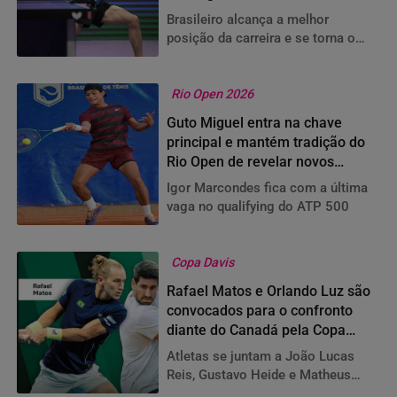
Brasileiro alcança a melhor
posição da carreira e se torna o
primeiro sul-americano a ocupar o
top-2 do ranking mundial,
consolidando um feito inédito
Rio Open 2026
Guto Miguel entra na chave
principal e mantém tradição do
Rio Open de revelar novos
talentos
Igor Marcondes fica com a última
vaga no qualifying do ATP 500
Copa Davis
Rafael Matos e Orlando Luz são
convocados para o confronto
diante do Canadá pela Copa
Davis
Atletas se juntam a João Lucas
Reis, Gustavo Heide e Matheus
Pucinelli para a disputa do