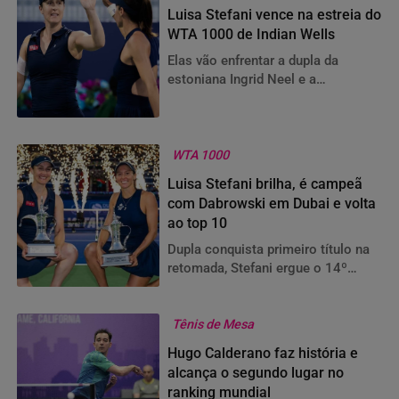
Luisa Stefani vence na estreia do
WTA 1000 de Indian Wells
Elas vão enfrentar a dupla da
estoniana Ingrid Neel e a
americana Peyton Stearns
WTA 1000
Luisa Stefani brilha, é campeã
com Dabrowski em Dubai e volta
ao top 10
Dupla conquista primeiro título na
retomada, Stefani ergue o 14º
caneco, o quarto de WTA 1000 e
parceria se torna a segunda melhor
do ano
Tênis de Mesa
Hugo Calderano faz história e
alcança o segundo lugar no
ranking mundial