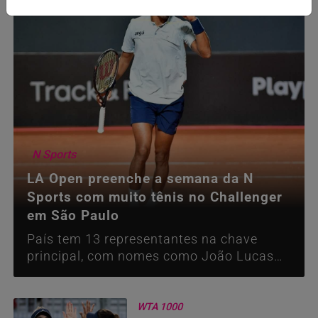
N Sports
LA Open preenche a semana da N
Sports com muito tênis no Challenger
em São Paulo
País tem 13 representantes na chave
principal, com nomes como João Lucas
Reis e Guto Miguel
WTA 1000