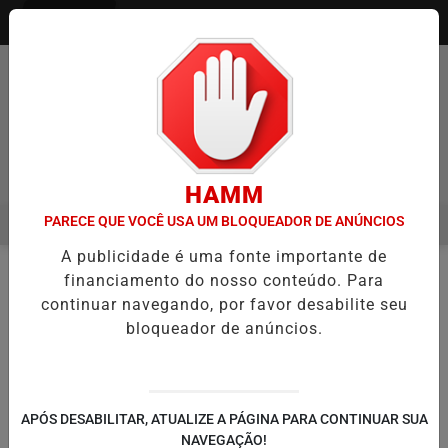
Entrar
Pesquisar Notícia
HAMM
PARECE QUE VOCÊ USA UM BLOQUEADOR DE ANÚNCIOS
MENU
NIA ITAQUÁ ESTREIA NO CAMPEONATO PAULISTA MASCULINO DA DIV
A publicidade é uma fonte importante de
EM ALTA
financiamento do nosso conteúdo. Para
NOTÍCIAS
ESPORTES UNIVERSITÁRIOS
EM
continuar navegando, por favor desabilite seu
bloqueador de anúncios.
🔍
APÓS DESABILITAR, ATUALIZE A PÁGINA PARA CONTINUAR SUA
NAVEGAÇÃO!