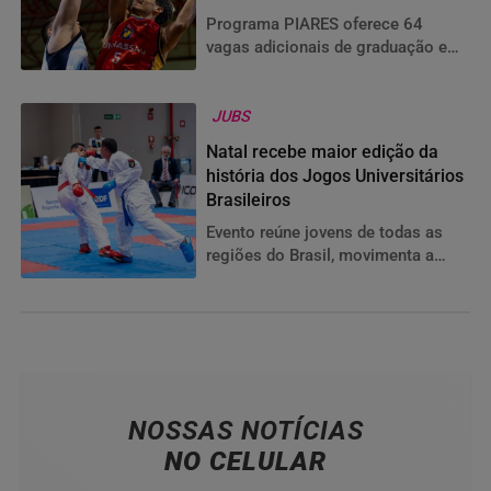
Programa PIARES oferece 64
vagas adicionais de graduação e
segue com inscrições até 8 de
dezembro para ingresso em 2026
JUBS
Natal recebe maior edição da
história dos Jogos Universitários
Brasileiros
Evento reúne jovens de todas as
regiões do Brasil, movimenta a
economia potiguar e destaca a
importância do esporte
universitário na formação de novas
gerações de atletas.
NOSSAS NOTÍCIAS
NO CELULAR