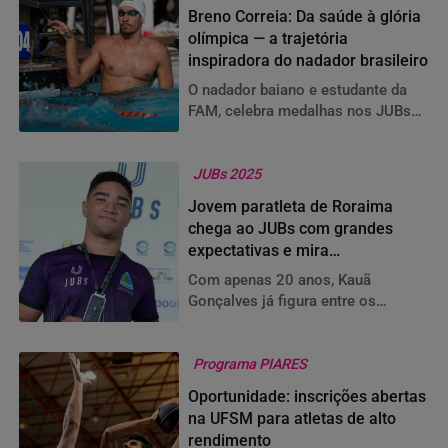
Breno Correia: Da saúde à glória
olímpica — a trajetória
inspiradora do nadador brasileiro
O nadador baiano e estudante da
FAM, celebra medalhas nos JUBs
2025 e mira o próximo ciclo rumo
a 2028
JUBs 2025
Jovem paratleta de Roraima
chega ao JUBs com grandes
expectativas e mira
Paralimpíadas após medalha
Com apenas 20 anos, Kauã
nacional
Gonçalves já figura entre os
melhores do país nos 100m peito
SB7 e projeta carreira rumo às
Paralimpíadas.
Programa PIARES
Oportunidade: inscrições abertas
na UFSM para atletas de alto
rendimento