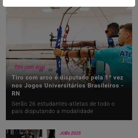
Tiro com arco
Tiro com arco é disputado pela 1ª vez
nos Jogos Universitários Brasileiros -
RN
Serão 26 estudantes-atletas de todo o
país disputando a modalidade
JUBs 2025