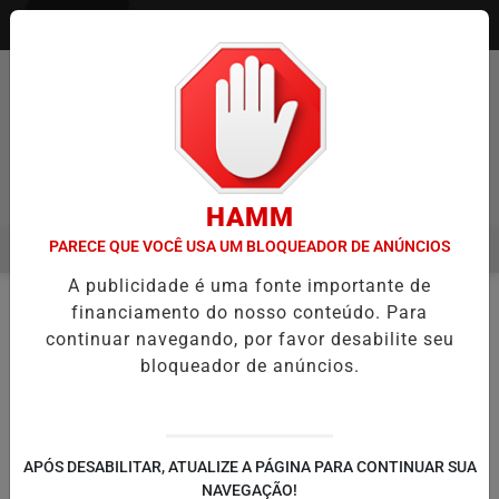
Entrar
Pesquisar Notícia
HAMM
PARECE QUE VOCÊ USA UM BLOQUEADOR DE ANÚNCIOS
MENU
IA ITAQUÁ ESTREIA NO CAMPEONATO PAULISTA MASCULINO DA DIVI
A publicidade é uma fonte importante de
EM ALTA
financiamento do nosso conteúdo. Para
FUTEBOL
PARIS SAINT GERMAIN
EM
continuar navegando, por favor desabilite seu
bloqueador de anúncios.
🔍
APÓS DESABILITAR, ATUALIZE A PÁGINA PARA CONTINUAR SUA
SÉRIE A
SÉRIE B
EUROPA
NAVEGAÇÃO!