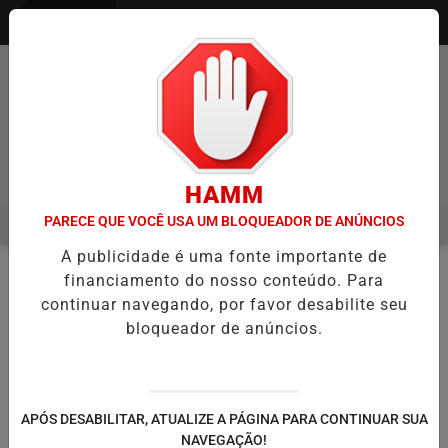
Entrar
Pesquisar Notícia
HAMM
PARECE QUE VOCÊ USA UM BLOQUEADOR DE ANÚNCIOS
MENU
IA ITAQUÁ ESTREIA NO CAMPEONATO PAULISTA MASCULINO DA DIVI
A publicidade é uma fonte importante de
EM ALTA
financiamento do nosso conteúdo. Para
NOTÍCIAS
#TROFEUBRASIL
EM
continuar navegando, por favor desabilite seu
bloqueador de anúncios.
🔍
APÓS DESABILITAR, ATUALIZE A PÁGINA PARA CONTINUAR SUA
NAVEGAÇÃO!