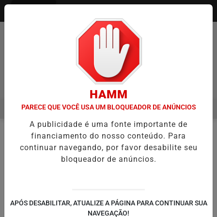
Entrar
Pesquisar Notícia
HAMM
PARECE QUE VOCÊ USA UM BLOQUEADOR DE ANÚNCIOS
MENU
IA ITAQUÁ ESTREIA NO CAMPEONATO PAULISTA MASCULINO DA DIVI
A publicidade é uma fonte importante de
EM ALTA
financiamento do nosso conteúdo. Para
NOTÍCIAS
#PERU
EM
continuar navegando, por favor desabilite seu
bloqueador de anúncios.
🔍
APÓS DESABILITAR, ATUALIZE A PÁGINA PARA CONTINUAR SUA
NAVEGAÇÃO!