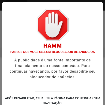
Entrar
Pesquisar Notícia
HAMM
PARECE QUE VOCÊ USA UM BLOQUEADOR DE ANÚNCIOS
MENU
IA ITAQUÁ ESTREIA NO CAMPEONATO PAULISTA MASCULINO DA DIVI
A publicidade é uma fonte importante de
EM ALTA
financiamento do nosso conteúdo. Para
NOTÍCIAS
#BIAHADDAD
EM
continuar navegando, por favor desabilite seu
bloqueador de anúncios.
🔍
APÓS DESABILITAR, ATUALIZE A PÁGINA PARA CONTINUAR SUA
NAVEGAÇÃO!