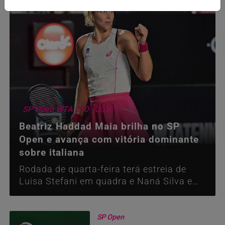
SP Open WTA 250 - 2025
Beatriz Haddad Maia brilha no SP
Open e avança com vitória dominante
sobre italiana
Rodada de quarta-feira terá estreia de
Luisa Stefani em quadra e Naná Silva em
busca das quartas de final
SP Open