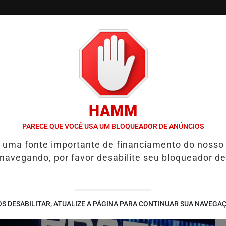
/
/
/
/
SQUETE
VÔLEI
JUDÔ
ESPORTES AQUÁTICOS
HAMM
 DA DIVISÃO ESPECIAL CONTRA O SESI BAURU
ATLETA DO RECRE
PARECE QUE VOCÊ USA UM BLOQUEADOR DE ANÚNCIOS
é uma fonte importante de financiamento do nosso
 navegando, por favor desabilite seu bloqueador de
S DESABILITAR, ATUALIZE A PÁGINA PARA CONTINUAR SUA NAVEGA