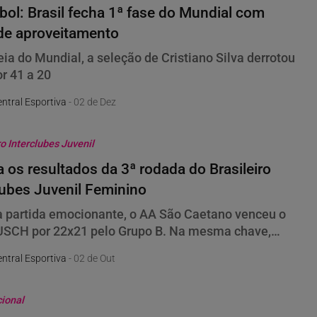
ol: Brasil fecha 1ª fase do Mundial com
de aproveitamento
eia do Mundial, a seleção de Cristiano Silva derrotou
r 41 a 20
ntral Esportiva
- 02 de Dez
ro Interclubes Juvenil
a os resultados da 3ª rodada do Brasileiro
lubes Juvenil Feminino
partida emocionante, o AA São Caetano venceu o
SCH por 22x21 pelo Grupo B. Na mesma chave,
mbém saiu vitorioso da partida foi o FMO/Português
ntral Esportiva
- 02 de Out
cional