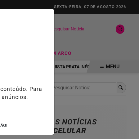
SEXTA-FEIRA, 07 DE AGOSTO 2026
Pesquisar Notícia
/
FUTEBOL
TIRO COM ARCO
MENU
IO DA JUVENTUDE CONQUISTA PRATA INÉDITA NO PAN-AMERICANO 
🔍
 conteúdo. Para
 anúncios.
NOSSAS NOTÍCIAS
ÇÃO!
NO CELULAR