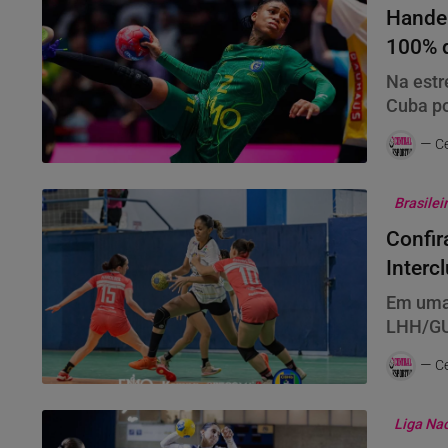
Handeb
100% 
Na estr
Cuba po
Ce
Brasilei
Confir
Interc
Em uma 
LHH/GU
quem ta
Ce
Liga Na