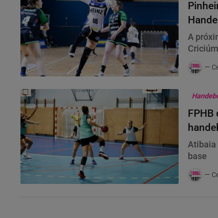
Pinhei
Hande
A próxi
Criciú
Ce
Handebol
FPHB d
handeb
Atibaia
base
Ce