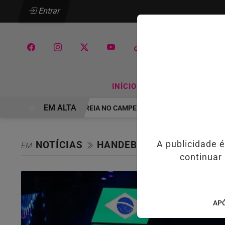
Entrar
/
/
INÍCIO
ATLETISMO
BA
EM ALTA
ÔLEI MANIA ITAQUÁ ESTREIA NO CAMPEONATO PAULISTA MASCULINO
NOTÍCIAS
HANDEBOL
A publicidade 
EM
continuar
APÓ