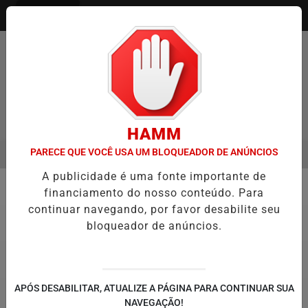
Entrar
Pesquisar Notícia
HAMM
PARECE QUE VOCÊ USA UM BLOQUEADOR DE ANÚNCIOS
MENU
 ITAQUÁ ESTREIA NO CAMPEONATO PAULISTA MASCULINO DA DIVISÃ
A publicidade é uma fonte importante de
EM ALTA
financiamento do nosso conteúdo. Para
Atletismo
continuar navegando, por favor desabilite seu
bloqueador de anúncios.
APÓS DESABILITAR, ATUALIZE A PÁGINA PARA CONTINUAR SUA
NAVEGAÇÃO!