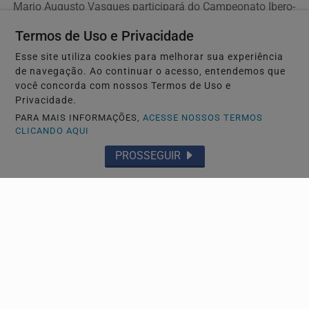
Mario Augusto Vasques participará do Campeonato Ibero-
Americano Sub-20 e reforça destaque do atletismo...
Termos de Uso e Privacidade
Esse site utiliza cookies para melhorar sua experiência
de navegação. Ao continuar o acesso, entendemos que
você concorda com nossos Termos de Uso e
Privacidade.
PARA MAIS INFORMAÇÕES,
ACESSE NOSSOS TERMOS
CLICANDO AQUI
PROSSEGUIR
IBERO-AMERICANO DE ATLETISMO
CBAt convoca 50 atletas do Atletismo Paulista
para Ibero-Americano de Lima
Dos 80 atletas convocados pelo Atletismo Brasil, 50
representam clubes paulistas,