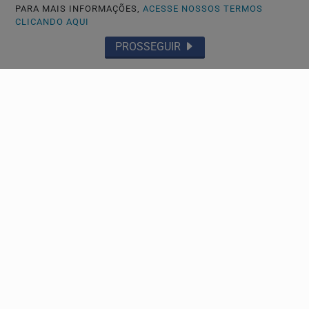
PARA MAIS INFORMAÇÕES,
ACESSE NOSSOS TERMOS
Navegue
CLICANDO AQUI
Início
Entretenimento
PROSSEGUIR
Economia
Esporte Paralímpico
Mais Esportes
Vôlei
Atletismo
Basquete
Tiro com Arco
Skate
Judô
Ginástica
Handebol
Remo
Breaking
Ficha Técnica
Tênis
Esportes Aquáticos
Tiro Esportivo
Pan-Americano Junior
2025
Badminton
Tchoukball
Canoagem
Levantamento de Peso