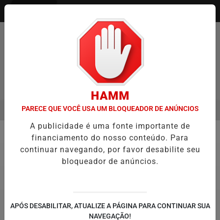
Entrar
Pesquisar Notícia
HAMM
PARECE QUE VOCÊ USA UM BLOQUEADOR DE ANÚNCIOS
MENU
ITAQUÁ ESTREIA NO CAMPEONATO PAULISTA MASCULINO DA DIVISÃO
A publicidade é uma fonte importante de
EM ALTA
financiamento do nosso conteúdo. Para
Canoagem
continuar navegando, por favor desabilite seu
bloqueador de anúncios.
APÓS DESABILITAR, ATUALIZE A PÁGINA PARA CONTINUAR SUA
NAVEGAÇÃO!