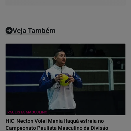
Veja Também
PAULISTA MASCULINO
HIC-Necton Vôlei Mania Itaquá estreia no
Campeonato Paulista Masculino da Divisão