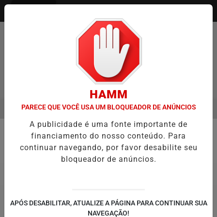
Entrar
Pesquisar Notícia
HAMM
PARECE QUE VOCÊ USA UM BLOQUEADOR DE ANÚNCIOS
MENU
ITAQUÁ ESTREIA NO CAMPEONATO PAULISTA MASCULINO DA DIVISÃ
A publicidade é uma fonte importante de
EM ALTA
financiamento do nosso conteúdo. Para
Atletismo
continuar navegando, por favor desabilite seu
bloqueador de anúncios.
APÓS DESABILITAR, ATUALIZE A PÁGINA PARA CONTINUAR SUA
NAVEGAÇÃO!