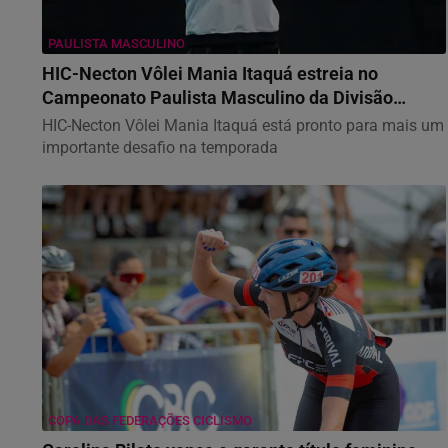
PAULISTA MASCULINO
HIC-Necton Vôlei Mania Itaquá estreia no
Campeonato Paulista Masculino da Divisão
Especial...
HIC-Necton Vôlei Mania Itaquá está pronto para mais um
importante desafio na temporada
COPA DAS FEDERAÇÕES CICLISMO