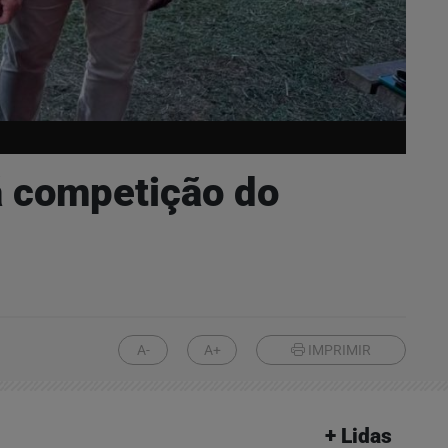
á competição do
A-
A+
IMPRIMIR
+ Lidas