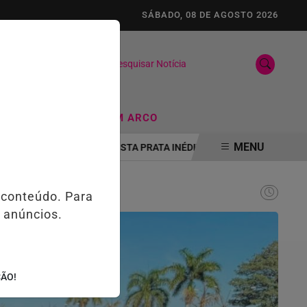
SÁBADO, 08 DE AGOSTO 2026
Pesquisar Notícia
/
FUTEBOL
TIRO COM ARCO
MENU
DA JUVENTUDE CONQUISTA PRATA INÉDITA NO PAN-AMERICANO JÚNI
 conteúdo. Para
 anúncios.
ÇÃO!