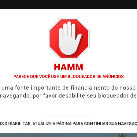
/
/
/
/
SQUETE
VÔLEI
JUDÔ
ESPORTES AQUÁTICOS
HAMM
DIVISÃO ESPECIAL CONTRA O SESI BAURU
ATLETA DO RECREIO 
PARECE QUE VOCÊ USA UM BLOQUEADOR DE ANÚNCIOS
é uma fonte importante de financiamento do nosso
 navegando, por favor desabilite seu bloqueador de
S DESABILITAR, ATUALIZE A PÁGINA PARA CONTINUAR SUA NAVEGA