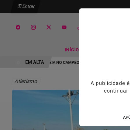
Entrar
/
/
INÍCIO
ATLETISMO
BA
EM ALTA
 MANIA ITAQUÁ ESTREIA NO CAMPEONATO PAULISTA MASCULINO DA 
Atletismo
A publicidade 
continuar
APÓ