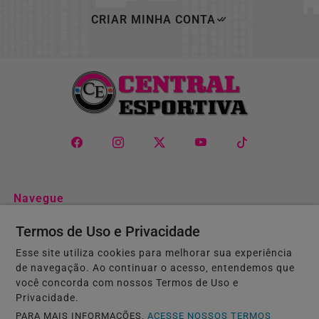
CRIAR MINHA CONTA
Navegue
Início
Entretenimento
Termos de Uso e Privacidade
Economia
Esporte Paralímpico
Esse site utiliza cookies para melhorar sua experiência
Mais Esportes
Vôlei
de navegação. Ao continuar o acesso, entendemos que
você concorda com nossos Termos de Uso e
Atletismo
Basquete
Privacidade.
Tiro com Arco
Skate
PARA MAIS INFORMAÇÕES,
ACESSE NOSSOS TERMOS