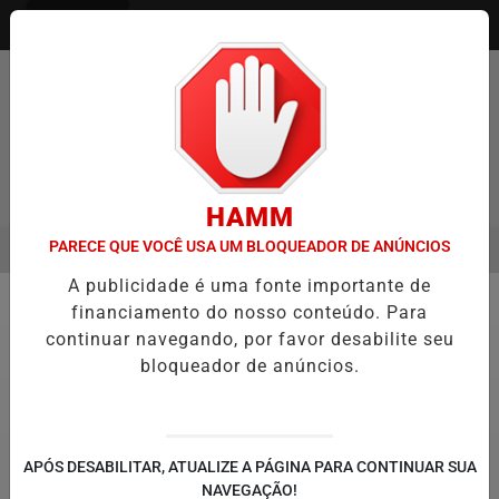
Entrar
Pesquisar Notícia
HAMM
PARECE QUE VOCÊ USA UM BLOQUEADOR DE ANÚNCIOS
MENU
 ITAQUÁ ESTREIA NO CAMPEONATO PAULISTA MASCULINO DA DIVISÃ
A publicidade é uma fonte importante de
EM ALTA
financiamento do nosso conteúdo. Para
Atletismo
continuar navegando, por favor desabilite seu
bloqueador de anúncios.
APÓS DESABILITAR, ATUALIZE A PÁGINA PARA CONTINUAR SUA
NAVEGAÇÃO!