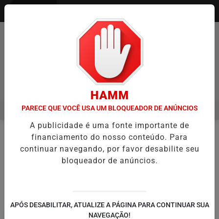
Entrar
Pesquisar Notícia
HAMM
PARECE QUE VOCÊ USA UM BLOQUEADOR DE ANÚNCIOS
MENU
IA ITAQUÁ ESTREIA NO CAMPEONATO PAULISTA MASCULINO DA DIVI
A publicidade é uma fonte importante de
EM ALTA
financiamento do nosso conteúdo. Para
/GUIA COMERCIAL
ONDE COMER
continuar navegando, por favor desabilite seu
bloqueador de anúncios.
🔍
APÓS DESABILITAR, ATUALIZE A PÁGINA PARA CONTINUAR SUA
NAVEGAÇÃO!