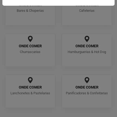
ONDE COMER
ONDE COMER
Bares & Choperias
Cafeterias
ONDE COMER
ONDE COMER
Churrascarias
Hamburguerias & Hot Dog
ONDE COMER
ONDE COMER
Lanchonetes & Pastelarias
Panificadoras & Confeitarias