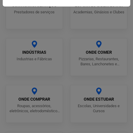
CONTRATAR SERVIÇOS
ESPORTES & BEM ESTAR
Prestadores de serviços
Academias, Ginásios e Clubes
INDÚSTRIAS
ONDE COMER
Industrias e Fábricas
Pizzarias, Restaurantes,
Bares, Lanchonetes e
Churrascarias
ONDE COMPRAR
ONDE ESTUDAR
Roupas, acessórios,
Escolas, Universidades e
eletrônicos, eletrodomésticos
Cursos
e utilidades