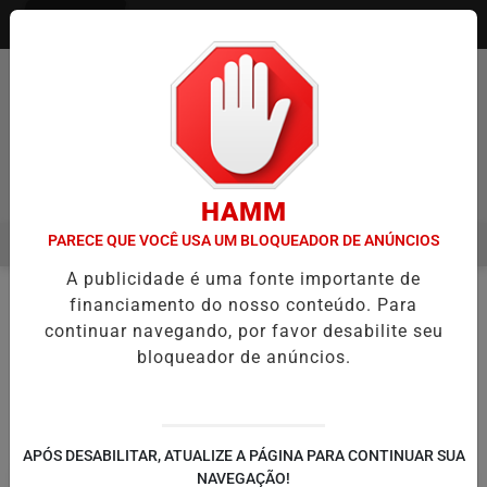
Entrar
Pesquisar Notícia
HAMM
PARECE QUE VOCÊ USA UM BLOQUEADOR DE ANÚNCIOS
MENU
A ITAQUÁ ESTREIA NO CAMPEONATO PAULISTA MASCULINO DA DIVIS
A publicidade é uma fonte importante de
EM ALTA
financiamento do nosso conteúdo. Para
/GUIA COMERCIAL
continuar navegando, por favor desabilite seu
bloqueador de anúncios.
🔍
APÓS DESABILITAR, ATUALIZE A PÁGINA PARA CONTINUAR SUA
NAVEGAÇÃO!