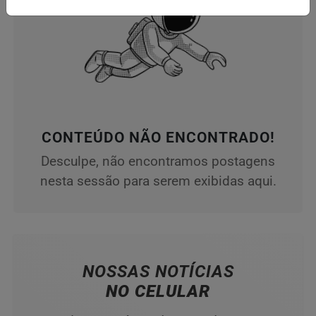
CONTEÚDO NÃO ENCONTRADO!
Desculpe, não encontramos postagens
nesta sessão para serem exibidas aqui.
NOSSAS NOTÍCIAS
NO CELULAR