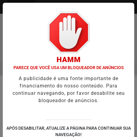
Entrar
Pesquisar Notícia
HAMM
PARECE QUE VOCÊ USA UM BLOQUEADOR DE ANÚNCIOS
MENU
IA ITAQUÁ ESTREIA NO CAMPEONATO PAULISTA MASCULINO DA DIVI
A publicidade é uma fonte importante de
EM ALTA
financiamento do nosso conteúdo. Para
COLUNAS
ECONOMIA
EM
continuar navegando, por favor desabilite seu
bloqueador de anúncios.
🔍
APÓS DESABILITAR, ATUALIZE A PÁGINA PARA CONTINUAR SUA
NAVEGAÇÃO!