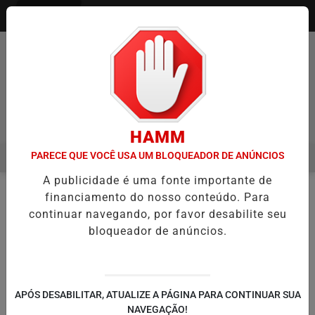
Entrar
Pesquisar Notícia
HAMM
PARECE QUE VOCÊ USA UM BLOQUEADOR DE ANÚNCIOS
MENU
IA ITAQUÁ ESTREIA NO CAMPEONATO PAULISTA MASCULINO DA DIVI
A publicidade é uma fonte importante de
EM ALTA
financiamento do nosso conteúdo. Para
CLASSIFICADOS
EM
continuar navegando, por favor desabilite seu
bloqueador de anúncios.
🔍
APÓS DESABILITAR, ATUALIZE A PÁGINA PARA CONTINUAR SUA
NAVEGAÇÃO!