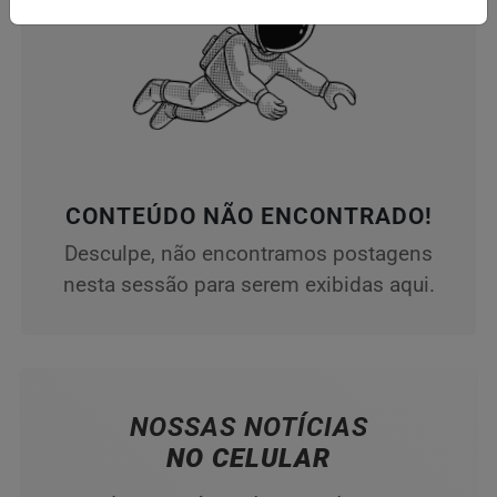
CONTEÚDO NÃO ENCONTRADO!
Desculpe, não encontramos postagens
nesta sessão para serem exibidas aqui.
NOSSAS NOTÍCIAS
NO CELULAR