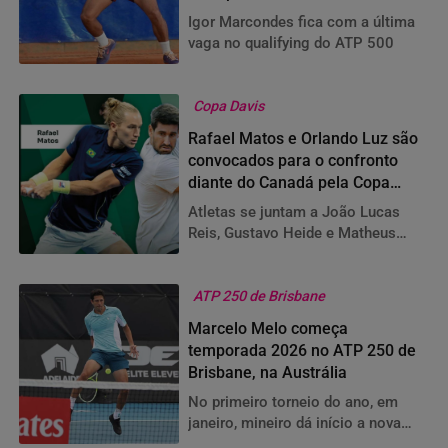
talentos
Igor Marcondes fica com a última
vaga no qualifying do ATP 500
Copa Davis
Rafael Matos e Orlando Luz são
convocados para o confronto
diante do Canadá pela Copa
Davis
Atletas se juntam a João Lucas
Reis, Gustavo Heide e Matheus
Pucinelli para a disputa do
confronto
ATP 250 de Brisbane
Marcelo Melo começa
temporada 2026 no ATP 250 de
Brisbane, na Austrália
No primeiro torneio do ano, em
janeiro, mineiro dá início a nova
parceria com o carioca Fernando