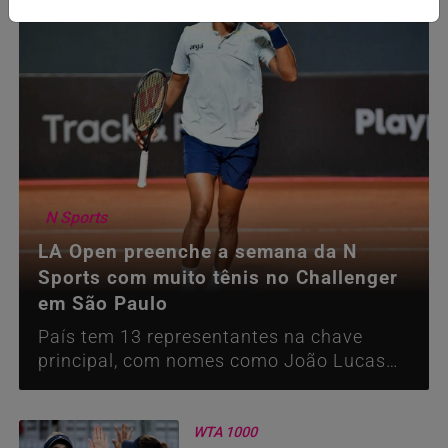
N Sports
LA Open preenche a semana da N
Sports com muito tênis no Challenger
em São Paulo
País tem 13 representantes na chave
principal, com nomes como João Lucas
Reis e Guto Miguel
WTA 1000