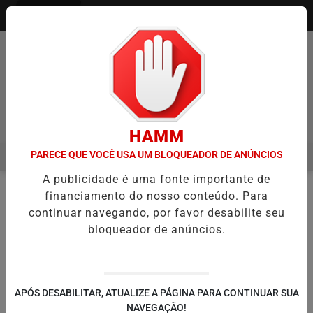
Entrar
Pesquisar Notícia
HAMM
PARECE QUE VOCÊ USA UM BLOQUEADOR DE ANÚNCIOS
MENU
STREIA NO CAMPEONATO PAULISTA MASCULINO DA DIVISÃO ESPECIA
A publicidade é uma fonte importante de
EM ALTA
financiamento do nosso conteúdo. Para
NOTÍCIAS
TÊNIS
EM
continuar navegando, por favor desabilite seu
bloqueador de anúncios.
🔍
APÓS DESABILITAR, ATUALIZE A PÁGINA PARA CONTINUAR SUA
NAVEGAÇÃO!