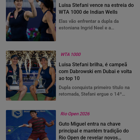
Luisa Stefani vence na estreia do
WTA 1000 de Indian Wells
Elas vão enfrentar a dupla da
estoniana Ingrid Neel e a
americana Peyton Stearns
WTA 1000
Luisa Stefani brilha, é campeã
com Dabrowski em Dubai e volta
ao top 10
Dupla conquista primeiro título na
retomada, Stefani ergue o 14º
caneco, o quarto de WTA 1000 e
parceria se torna a segunda melhor
do ano
Rio Open 2026
Guto Miguel entra na chave
principal e mantém tradição do
Rio Open de revelar novos