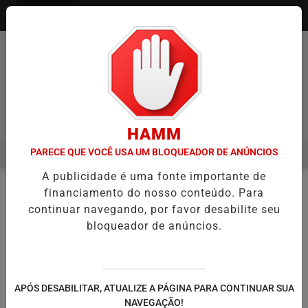
Entrar
Pesquisar Notícia
HAMM
PARECE QUE VOCÊ USA UM BLOQUEADOR DE ANÚNCIOS
MENU
A ITAQUÁ ESTREIA NO CAMPEONATO PAULISTA MASCULINO DA DIVI
A publicidade é uma fonte importante de
EM ALTA
financiamento do nosso conteúdo. Para
NOTÍCIAS
#ATLETISMOPAULISTA
EM
continuar navegando, por favor desabilite seu
bloqueador de anúncios.
🔍
APÓS DESABILITAR, ATUALIZE A PÁGINA PARA CONTINUAR SUA
NAVEGAÇÃO!